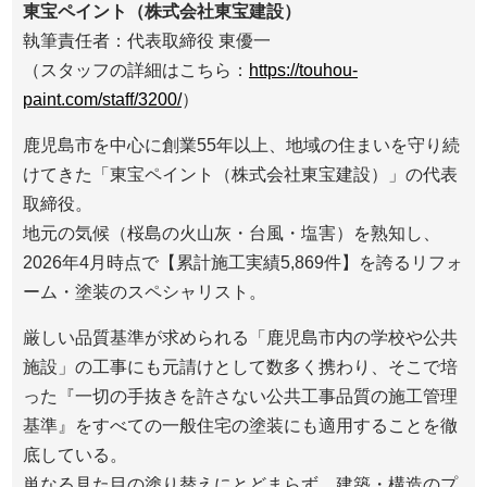
東宝ペイント（株式会社東宝建設）
執筆責任者：代表取締役 東優一
（スタッフの詳細はこちら：
https://touhou-
paint.com/staff/3200/
）
鹿児島市を中心に創業55年以上、地域の住まいを守り続
けてきた「東宝ペイント（株式会社東宝建設）」の代表
取締役。
地元の気候（桜島の火山灰・台風・塩害）を熟知し、
2026年4月時点で【累計施工実績5,869件】を誇るリフォ
ーム・塗装のスペシャリスト。
厳しい品質基準が求められる「鹿児島市内の学校や公共
施設」の工事にも元請けとして数多く携わり、そこで培
った『一切の手抜きを許さない公共工事品質の施工管理
基準』をすべての一般住宅の塗装にも適用することを徹
底している。
単なる見た目の塗り替えにとどまらず、建築・構造のプ