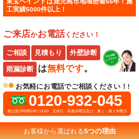
東宝ペイントは鹿児島市地域密着55年！施
工実績5000件以上！
ご来店
お電話
か
ください！
ご相談
見積もり
外壁診断
は
無料です
。
雨漏診断
お気軽にお電話でご相談ください！!
0120-932-045
電話受付時間9:00~18:00 定休日：毎週水曜日及び、第１・第３木曜日
5つの理由
お客様から選ばれる