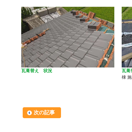
瓦葺替え 状況
瓦葺
棟 
次の記事