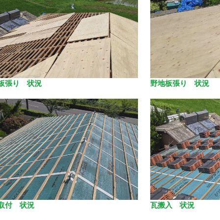
板張り 状況
野地板張り 状況
取付 状況
瓦搬入 状況