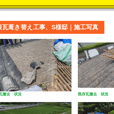
根瓦葺き替え工事、S様邸｜施工写真
瓦撤去 状況
既存瓦撤去 状況