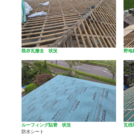
既存瓦撤去 状況
野地
ルーフィング貼替 状況
瓦桟
防水シート