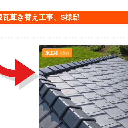
根瓦葺き替え工事、S様邸
施工後
After