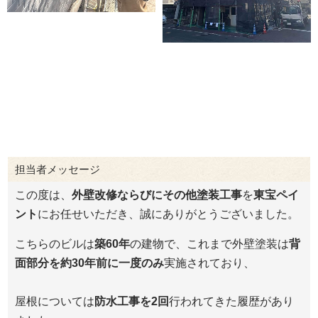
担当者メッセージ
この度は、
外壁改修ならびにその他塗装工事
を
東宝ペイ
ント
にお任せいただき、誠にありがとうございました。
こちらのビルは
築60年
の建物で、これまで外壁塗装は
背
面部分を約30年前に一度のみ
実施されており、
屋根については
防水工事を2回
行われてきた履歴があり