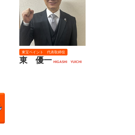
東宝ペイント 代表取締役
東 優一
HIGASHI YUICHI